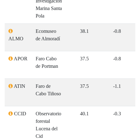
Investigacion
CONTACTO
Marina Santa
Pola
CONTACTA CON NOSOTROS
Ecomuseo
38.1
-0.8
¿HA SENTIDO UN TERREMOTO?
ALMO
de Almoradí
APOR
Faro Cabo
37.5
-0.8
de Portman
ATIN
Faro de
37.5
-1.1
Cabo Tiñoso
CCID
Observatorio
40.1
-0.3
forestal
Lucena del
Cid