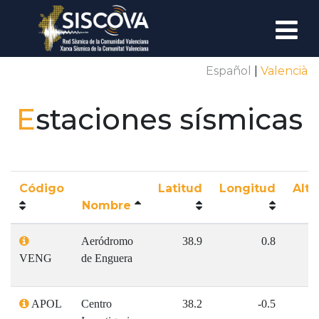
Español
Valencià
DIVULGACIÓN
¿QUÉ ES UN TERREMOTO?
E
staciones sísmicas
PROPAGACIÓN DE ONDAS SÍSMICAS
¿QUÉ HACER SI OCURRE UN TERREMOTO?
Código
Latitud
Longitud
Alti
Nombre
TERREMOTOS REGISTRADOS
Aeródromo
38.9
0.8
ESTACIONES SÍSMICAS
VENG
de Enguera
SISMOGRAMA EN DIRECTO
APOL
Centro
38.2
-0.5