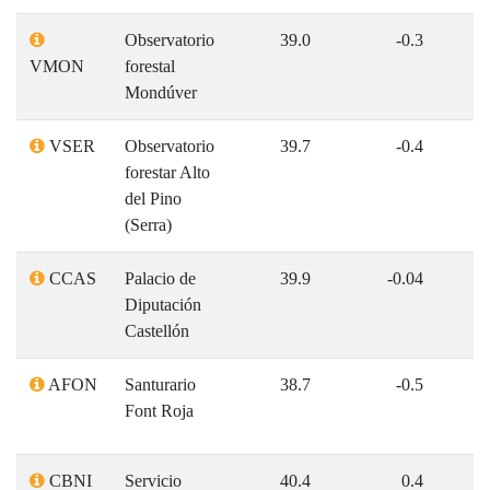
Observatorio
39.0
-0.3
VMON
forestal
Mondúver
VSER
Observatorio
39.7
-0.4
forestar Alto
del Pino
(Serra)
CCAS
Palacio de
39.9
-0.04
Diputación
Castellón
AFON
Santurario
38.7
-0.5
1
Font Roja
CBNI
Servicio
40.4
0.4